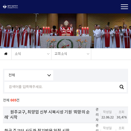
소식
소식
교회소식
669
전체
건
관
원주교구, 최양업 신부 시복시성 기원 ‘희망의 순
작성일
조회
리
례’ 시작
22.06.22
30,476
자
관
작성일
조회
리