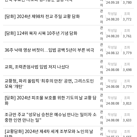
한국 주교단 사도좌 정기방문 일정 시작
24.09.18
3,780
자
관
작성일
조회
[담화] 2024년 제98차 전교 주일 교황 담화
리
24.08.20
3,772
자
관
작성일
조회
[담화] 124위 복자 시복 10주년 기념 담화
리
24.08.20
3,761
자
관
작성일
조회
36주 낙태 영상 버젓이…입법 공백 5년이 부른 비극
리
24.08.12
3,779
자
관
작성일
조회
교회, 조력존엄사법 입법 저지 나섰다
리
24.08.08
3,698
자
관
교황청, 파리 올림픽 ‘최후의 만찬’ 공연, 그리스도인
작성일
조회
리
모욕 ‘개탄’
24.08.08
3,779
자
관
[담화] 2024년 피조물 보호를 위한 기도의 날 교황 담
작성일
조회
리
화
24.08.08
3,813
자
관
조규만 주교 "성모님 승천은 예수님 만나는 일이자 소
작성일
조회
리
중한 인연 만나는 일"
24.08.08
3,633
자
관
[교황담화] 2024년 제4차 세계 조부모와 노인의 날
작성일
조회
리