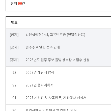
96
전체
건
번호
[공지]
법인설립허가서, 고유번호증 (연말정산용)
[공지]
원주주보 알림 접수 안내
[공지]
2026년도 원주 주보 들빛 상호광고 접수 신청
93
2027년 예산서 양식
92
2027년 행사계획서
91
2027년 견진 및 사목방문, 기타행사 신청서
90
교리신학원 입학원서 및 추천서 양식