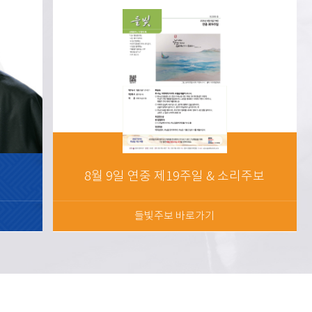
8월 9일 연중 제19주일 & 소리주보
들빛주보 바로가기