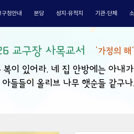
교구청안내
본당
성지·유적지
기관·단체