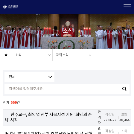
소식
소식
교회소식
669
전체
건
관
원주교구, 최양업 신부 시복시성 기원 ‘희망의 순
작성일
조회
리
례’ 시작
22.06.22
30,464
자
관
작성일
조회
리