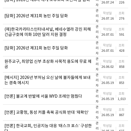
[담화] 2026년 제6차 세계 조부모와 노인의 날 담화
26.07.24
226
자
관
작성일
조회
[담화] 2026년 제31회 농민 주일 담화
리
26.07.16
276
자
관
(재)한국카리타스인터내셔널, 베네수엘라 강진 피해
작성일
조회
리
긴급구호에 미화 10만 달러 지원 결정
26.07.01
591
자
관
작성일
조회
[담화] 2026년 제31회 농민 주일 담화
리
26.07.01
428
자
관
원주교구, 최양업 신부 초상화 사목적 용도에 무료 제
작성일
조회
리
공
26.06.02
858
자
관
[메시지] 2026년 부처님 오신 날에 불자들에게 보내
작성일
조회
리
는 경축 메시지
26.05.19
853
자
관
작성일
조회
[언론] 불교계 반발에 서울 WYD 조례안 멈췄다
리
26.05.19
1,013
자
관
작성일
조회
[언론] 교황청, 동성 커플 축복 공식화 반대 ‘재확인’
리
26.05.19
867
자
관
[언론] 한국교회, 인공지능 대응 ‘태스크 포스’ 구성한
작성일
조회
리