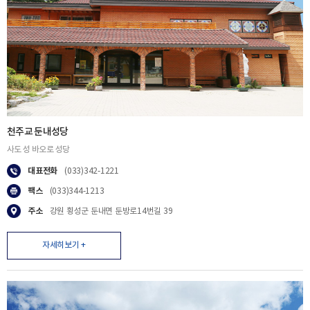
천주교 둔내성당
사도 성 바오로 성당
대표전화
(033)342-1221
팩스
(033)344-1213
주소
강원 횡성군 둔내면 둔방로14번길 39
자세히보기 +