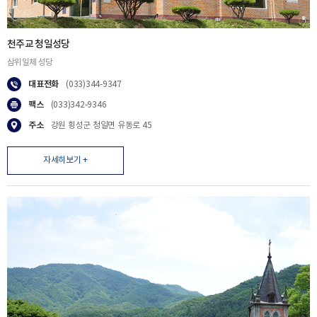
천주교 청일성당
삼위일체 성당
대표전화
(033)344-9347
팩스
(033)342-9346
주소
강원 횡성군 청일면 유동로 45
자세히보기 +