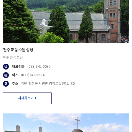
천주교 풍수원 성당
예수 성심 성당
대표전화
(033)342-0035
팩스
(033)343-5694
주소
강원 횡성군 서원면 경강로유현1길 30
자세히보기 +