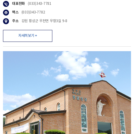
대표전화
(033)343-7781
팩스
(033)343-7782
주소
강원 횡성군 우천면 우항3길 9-8
자세히보기 +