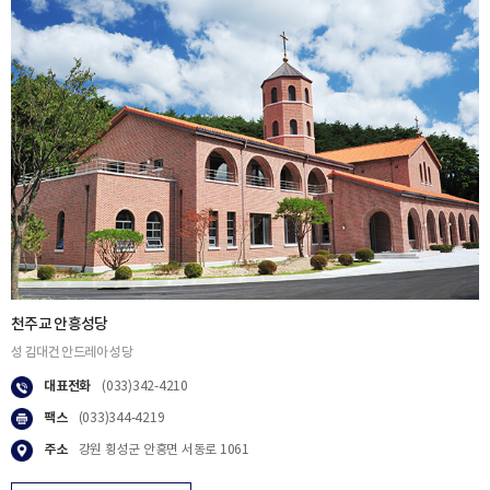
천주교 안흥성당
성 김대건 안드레아 성당
대표전화
(033)342-4210
팩스
(033)344-4219
주소
강원 횡성군 안흥면 서동로 1061