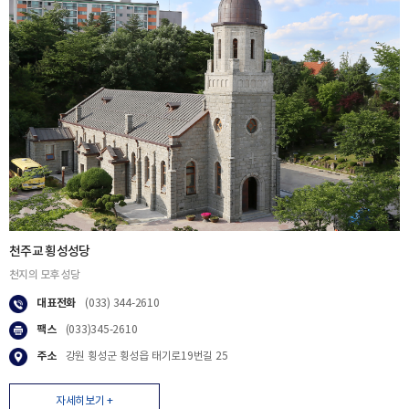
천주교 횡성성당
천지의 모후 성당
대표전화
(033) 344-2610
팩스
(033)345-2610
주소
강원 횡성군 횡성읍 태기로19번길 25
자세히보기 +