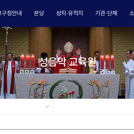
교구청안내
본당
성지·유적지
기관·단체
성음악 교육원