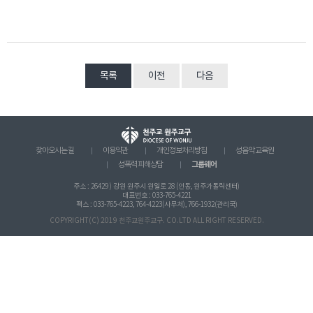
목록
이전
다음
찾아오시는 길
이용약관
개인정보처리방침
성음악 교육원
그룹웨어
성폭력 피해상담
주소 : 26429 ) 강원 원주시 원일로 28 (인동, 원주가톨릭센터)
대표번호 : 033-765-4221
팩스 : 033-765-4223, 764-4223(사무처), 766-1932(관리국)
COPYRIGHT(C) 2019 천주교원주교구. CO.LTD ALL RIGHT RESERVED.