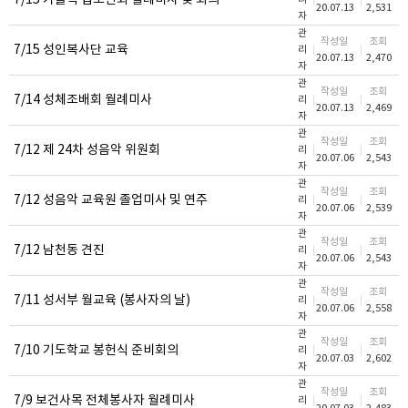
7/15 가톨릭 법조인회 월례미사 및 회의
20.07.13
2,531
자
관
작성일
조회
7/15 성인복사단 교육
리
20.07.13
2,470
자
관
작성일
조회
7/14 성체조배회 월례미사
리
20.07.13
2,469
자
관
작성일
조회
7/12 제 24차 성음악 위원회
리
20.07.06
2,543
자
관
작성일
조회
7/12 성음악 교육원 졸업미사 및 연주
리
20.07.06
2,539
자
관
작성일
조회
7/12 남천동 견진
리
20.07.06
2,543
자
관
작성일
조회
7/11 성서부 월교육 (봉사자의 날)
리
20.07.06
2,558
자
관
작성일
조회
7/10 기도학교 봉헌식 준비회의
리
20.07.03
2,602
자
관
작성일
조회
7/9 보건사목 전체봉사자 월례미사
리