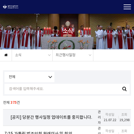
소식
소식
최근행사일정
375
전체
건
관
작성일
조회
[공지] 당분간 행사일정 업데이트를 중지합니다.
리
21.07.22
19,298
자
관
작성일
조회
리