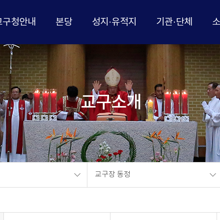
교구청안내
본당
성지·유적지
기관·단체
교구소개
교구장 동정