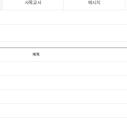
사목교서
메시지
제목