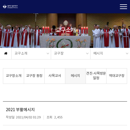
교구소개
교구소개
교구장
메시지
견진·사목방문
교구장소개
교구장 동정
사목교서
메시지
역대교구장
일정
2021 부활메시지
작성일
2021/04/02 01:29
조회
2,455