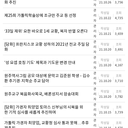
화 추진
21.10.26
3,756
자
관
작성일
조회
제25회 가톨릭학술상에 조규만 주교 등 선정
리
21.10.22
4,735
자
관
작성일
조회
‘33일 재위’ 요한 바오로 1세 교황, 복자 반열 오른다
리
21.10.21
3,659
자
관
[담화] 프란치스코 교황 성하의 2021년 전교 주일 담
작성일
조회
리
화
21.10.20
3,691
자
관
작성일
조회
'성 요셉 호칭 기도’ 제목과 기도문 변경 안내
리
21.10.20
4,167
자
관
원주역사그림 공모 대상에 문막고 김준원 학생 - 김수
작성일
조회
리
환 추기경·지학순 주교 담아
21.10.20
3,710
자
관
작성일
조회
원주교구 복음화사목국, 배론성지서 암송대회
리
21.10.20
3,782
자
관
[담화] 가경자 최양업 토마스 신부님의 시복을 위
작성일
조회
리
한 기적 심사를 새롭게 추진하며
21.10.15
3,739
자
관
가톨릭 가경자 최양업, 교황청 심사 통과 못해…추후
작성일
조회
리