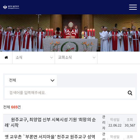
소식
소식
교회소식
669
전체
건
관
원주교구, 최양업 신부 시복시성 기원 ‘희망의 순
작성일
조회
리
례’ 시작
22.06.22
30,567
자
관
옛 교우촌 `부론면 서지마을' 천주교 원주교구 성역
작성일
조회
리