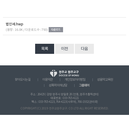
법인세.hwp
(용량 : 16.0K / 다운로드수 : 793)
목록
이전
다음
찾아오시는 길
이용약관
개인정보처리방침
성음악 교육원
그룹웨어
성폭력 피해상담
주소 : 26429 ) 강원 원주시 원일로 28 (인동, 원주가톨릭센터)
대표번호 : 033-765-4221
팩스 : 033-765-4223, 764-4223(사무처), 766-1932(관리국)
COPYRIGHT(C) 2019 천주교원주교구. CO.LTD ALL RIGHT RESERVED.