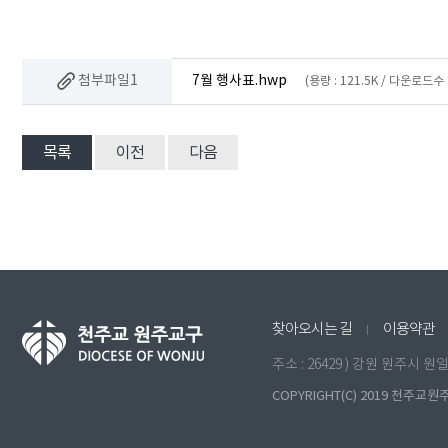
첨부파일1
7월 행사표.hwp
(용량 : 121.5K / 다운로드수 :
목록
이전
다음
찾아오시는 길
이용약관
주소 : 26429 ) 강원 원주시 
COPYRIGHT(C) 2019 천주교원주교