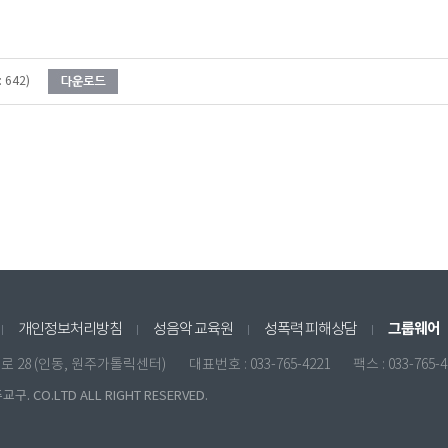
 642)
그룹웨어
개인정보처리방침
성음악 교육원
성폭력 피해상담
원일로 28 (인동, 원주가톨릭센터)
대표번호 : 033-765-4221
팩스 : 033-765-
구. CO.LTD ALL RIGHT RESERVED.