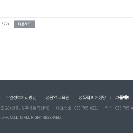
 572)
그룹웨어
개인정보처리방침
성음악 교육원
성폭력 피해상담
원일로 28 (인동, 원주가톨릭센터)
대표번호 : 033-765-4221
팩스 : 033-765-
구. CO.LTD ALL RIGHT RESERVED.