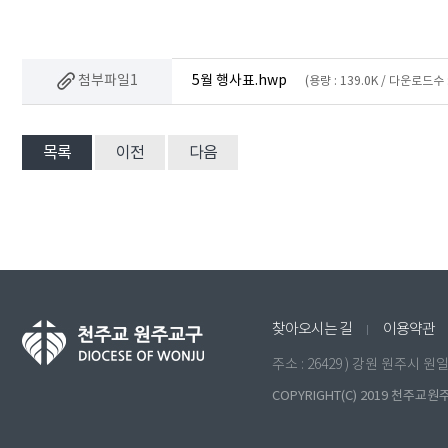
첨부파일1
5월 행사표.hwp
(용량 : 139.0K / 다운로드수 :
목록
이전
다음
찾아오시는 길
이용약관
주소 : 26429 ) 강원 원주시 
COPYRIGHT(C) 2019 천주교원주교