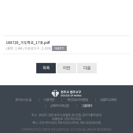
180720_기도학교_17호.pdf
(용량 : 2.4M / 다운로드수 : 2,039)
목록
이전
다음
찾아오시는 길
이용약관
개인정보처리방침
성음악 교육원
그룹웨어
성폭력 피해상담
주소 : 26429 ) 강원 원주시 원일로 28 (인동, 원주가톨릭센터)
대표번호 : 033-765-4221
팩스 : 033-765-4223, 764-4223(사무처), 766-1932(관리국)
COPYRIGHT(C) 2019 천주교원주교구. CO.LTD ALL RIGHT RESERVED.