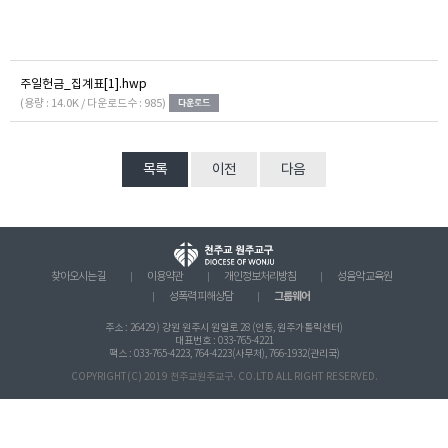
주일헌금_집계표[1].hwp
(용량 : 14.0K / 다운로드수 : 985)
목록
이전
다음
찾아오시는 길
이용약관
개인정보처리방침
성음악 교육원
그룹웨어
성폭력 피해상담
주소 : 26429 ) 강원 원주시 원일로 28 (인동, 원주가톨릭센터)
대표번호 : 033-765-4221
팩스 : 033-765-4223, 764-4223(사무처), 766-1932(관리국)
COPYRIGHT(C) 2019 천주교원주교구. CO.LTD ALL RIGHT RESERVED.