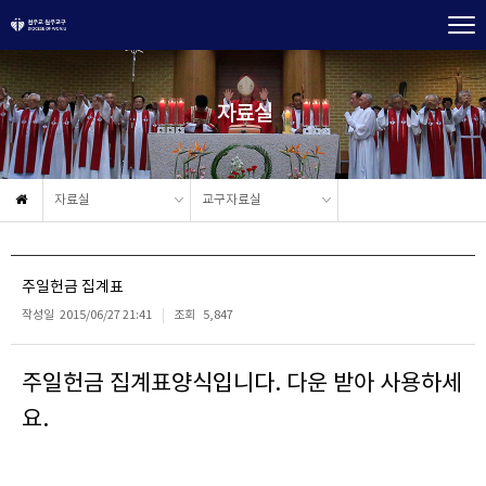
자료실
자료실
교구자료실
주일헌금 집계표
작성일
2015/06/27 21:41
조회
5,847
주일헌금 집계표양식입니다. 다운 받아 사용하세
요.