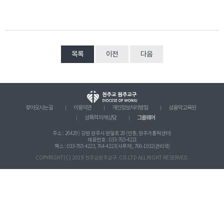
목록
이전
다음
찾아오시는 길
이용약관
개인정보처리방침
성음악 교육원
그룹웨어
성폭력 피해상담
주소 : 26429 ) 강원 원주시 원일로 28 (인동, 원주가톨릭센터)
대표번호 : 033-765-4221
팩스 : 033-765-4223, 764-4223(사무처), 766-1932(관리국)
COPYRIGHT(C) 2019 천주교원주교구. CO.LTD ALL RIGHT RESERVED.