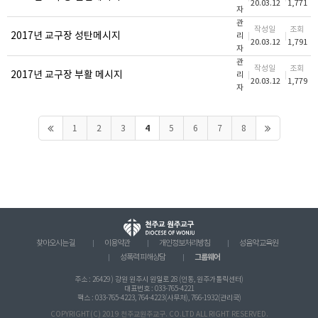
20.03.12
1,771
자
관
작성일
조회
2017년 교구장 성탄메시지
리
20.03.12
1,791
자
관
작성일
조회
2017년 교구장 부활 메시지
리
20.03.12
1,779
자
4
1
2
3
5
6
7
8
찾아오시는 길
이용약관
개인정보처리방침
성음악 교육원
그룹웨어
성폭력 피해상담
주소 : 26429 ) 강원 원주시 원일로 28 (인동, 원주가톨릭센터)
대표번호 : 033-765-4221
팩스 : 033-765-4223, 764-4223(사무처), 766-1932(관리국)
COPYRIGHT(C) 2019 천주교원주교구. CO.LTD ALL RIGHT RESERVED.