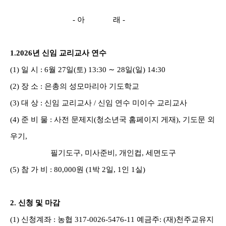
-
아 래
-
1.2026
년 신임 교리교사 연수
(1)
일 시
: 6
월
27
일
(
토
) 13:30
∼
28
일
(
일
) 14:30
(2)
장 소
:
은총의 성모마리아 기도학교
(3)
대 상
:
신임 교리교사
/
신임 연수 미이수 교리교사
(4)
준 비 물
:
사전 문제지
(
청소년국 홈페이지 게재
),
기도문 외
우기
,
필기도구
,
미사준비
,
개인컵
,
세면도구
(5)
참 가 비
: 80,000
원
(1
박
2
일
, 1
인
1
실
)
2.
신청 및 마감
(1)
신청계좌
:
농협
317-0026-5476-11
예금주
: (
재
)
천주교유지