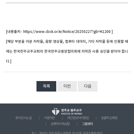
[내용출처 - https://www.cbck.or.kr/Notice/20250227?gb=K1200 ]
[해당 부분을 어문 저작물, 음향·영상물, 컴퓨터 데이터, 기타 저작물 등에 인용할 때
에는 한국천주교주교회의·한국천주교중앙협의회에 저작권 사용 승인을 받아야 합니
다.]
목록
이전
다음
찾아오시는 길
이용약관
개인정보처리방침
성음악 교육원
그룹웨어
성폭력 피해상담
주소 : 26429 ) 강원 원주시 원일로 28 (인동, 원주가톨릭센터)