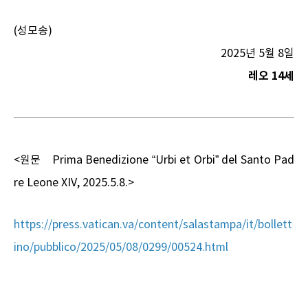
(성모송)
2025년 5월 8일
레오 14세
<원문 Prima Benedizione “Urbi et Orbi” del Santo Pad
re Leone XIV, 2025.5.8.>
https://press.vatican.va/content/salastampa/it/bollett
ino/pubblico/2025/05/08/0299/00524.html