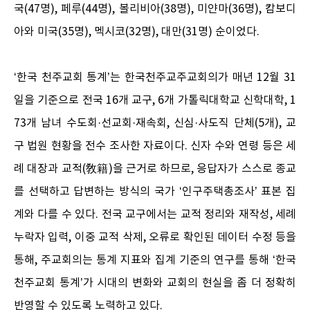
국(47명), 페루(44명), 볼리비아(38명), 미얀마(36명), 캄보디
아와 미국(35명), 멕시코(32명), 대만(31명) 순이었다.
‘한국 천주교회 통계’는 한국천주교주교회의가 매년 12월 31
일을 기준으로 전국 16개 교구, 6개 가톨릭대학교 신학대학, 1
73개 남녀 수도회·선교회·재속회, 신심·사도직 단체(5개), 교
구 법원 현황을 전수 조사한 자료이다. 신자 수와 연령 등은 세
례 대장과 교적(敎籍)을 근거로 하므로, 응답자가 스스로 종교
를 선택하고 답변하는 방식의 국가 ‘인구주택총조사’ 표본 집
계와 다를 수 있다. 전국 교구에서는 교적 정리와 재작성, 세례
누락자 입력, 이중 교적 삭제, 오류로 확인된 데이터 수정 등을
통해, 주교회의는 통계 지표와 집계 기준의 연구를 통해 ‘한국
천주교회 통계’가 시대의 변화와 교회의 현실을 좀 더 정확히
반영할 수 있도록 노력하고 있다.