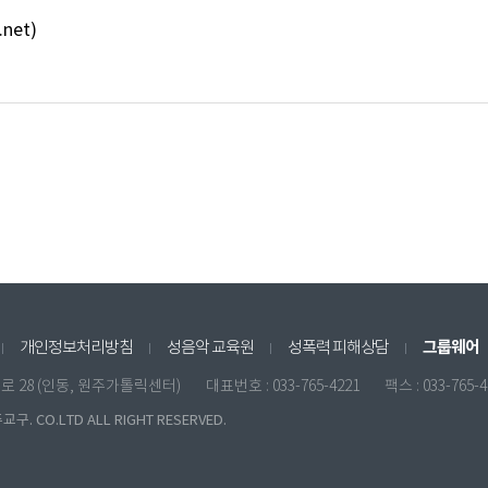
net)
그룹웨어
개인정보처리방침
성음악 교육원
성폭력 피해상담
원일로 28 (인동, 원주가톨릭센터)
대표번호 : 033-765-4221
팩스 : 033-765-
구. CO.LTD ALL RIGHT RESERVED.