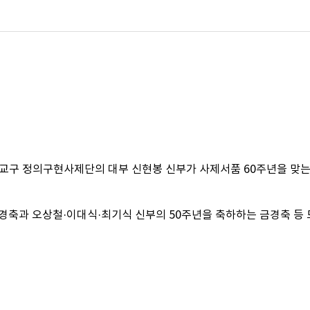
교구 정의구현사제단의 대부 신현봉 신부가 사제서품 60주년을 맞는
회경축과 오상철·이대식·최기식 신부의 50주년을 축하하는 금경축 