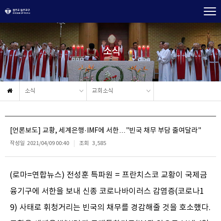
소식
소식
교회소식
[언론보도] 교황, 세계은행·IMF에 서한…"빈국 채무 부담 줄여달라"
작성일
2021/04/09 00:40
조회
3,585
(로마=연합뉴스) 전성훈 특파원 = 프란치스코 교황이 국제금
융기구에 서한을 보내 신종 코로나바이러스 감염증(코로나1
9) 사태로 휘청거리는 빈국의 채무를 경감해줄 것을 호소했다.