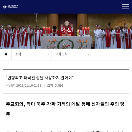
소식
소식
교회소식
“변형되고 왜곡된 성물 사용하지 말아야”
작성일
2022/01/10 01:39
조회
3,898
주교회의, 악마 묵주·가짜 기적의 메달 등에 신자들의 주의 당
부