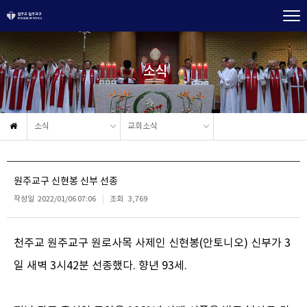
소식
소식
교회소식
원주교구 신현봉 신부 선종
작성일
2022/01/06 07:06
조회
3,769
천주교 원주교구 원로사목 사제인 신현봉(안토니오) 신부가 3
일 새벽 3시42분 선종했다. 향년 93세.