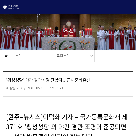
소식
소식
교회소식
'횡성성당' 야간 경관조명 달았다…근대문화유산
작성일
2021/12/31 00:28
조회
3,746
[원주=뉴시스]이덕화 기자 = 국가등록문화재 제
371호 '횡성성당'의 야간 경관 조명이 준공되면