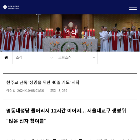
소식
소식
교회소식
천주교 단독 ‘생명을 위한 40일 기도’ 시작
작성일
2024/10/08 01:36
조회
5,029
명동대성당 들머리서 12시간 이어져... 서울대교구 생명위
“많은 신자 참여를”