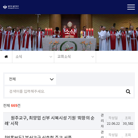
소식
소식
교회소식
669
전체
건
관
원주교구, 최양업 신부 시복시성 기원 ‘희망의 순
작성일
조회
리
례’ 시작
22.06.22
30,582
자
관
작성일
조회
리