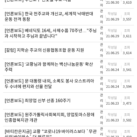
[언론보도] 부산교구 신호철 주교 서품
21.06.30
3,610
자
관
[언론보도] 한국 천주교와 개신교, 세계적 낙태반대
작성일
조회
리
운동 전격 동참
21.06.29
3,557
자
관
[언론보도] 베네딕토 16세, 사제수품 70주년…"주님
작성일
조회
리
과 시작하고 주님과 끝냅니다"
21.06.29
3,611
자
관
작성일
조회
[칼럼] 지학순 주교의 신용협동조합 운동 지원
리
21.06.25
3,614
자
관
[언론보도] ‘교황님과 함께하는 백신나눔운동’ 확산
작성일
조회
리
주력
21.06.24
3,541
자
관
[언론보도] 문 대통령 내외, 소록도 봉사 오스트리아
작성일
조회
리
두 수녀에 편지와 선물 전달
21.06.24
3,594
자
관
작성일
조회
[언론보도] 최양업 신부 선종 160주기
리
21.06.23
3,473
자
관
[언론보도] 원주가톨릭사회복지회, 양업토마스장애
작성일
조회
리
인종합복지관 개관
21.06.23
3,502
자
관
[바티칸은지금] 교황 "코로나19 바이러스보다 `무관
작성일
조회
리