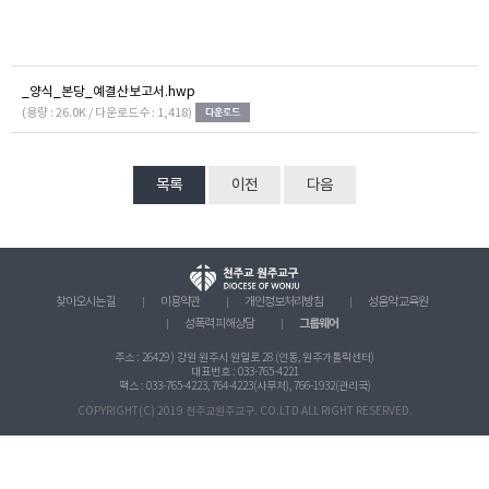
_양식_본당_예결산보고서.hwp
(용량 : 26.0K / 다운로드수 : 1,418)
목록
이전
다음
찾아오시는 길
이용약관
개인정보처리방침
성음악 교육원
그룹웨어
성폭력 피해상담
주소 : 26429 ) 강원 원주시 원일로 28 (인동, 원주가톨릭센터)
대표번호 : 033-765-4221
팩스 : 033-765-4223, 764-4223(사무처), 766-1932(관리국)
COPYRIGHT(C) 2019 천주교원주교구. CO.LTD ALL RIGHT RESERVED.