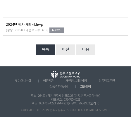
2024년 행사 계획서.hwp
(용량 : 28.5K / 다운로드수 : 639)
목록
이전
다음
찾아오시는 길
이용약관
개인정보처리방침
성음악 교육원
그룹웨어
성폭력 피해상담
주소 : 26429 ) 강원 원주시 원일로 28 (인동, 원주가톨릭센터)
대표번호 : 033-765-4221
팩스 : 033-765-4223, 764-4223(사무처), 766-1932(관리국)
COPYRIGHT(C) 2019 천주교원주교구. CO.LTD ALL RIGHT RESERVED.