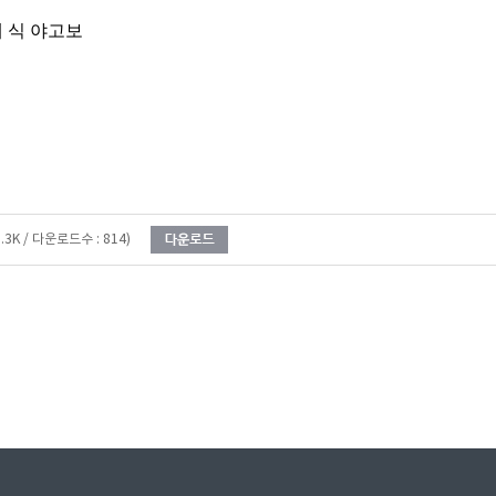
 식 야고보
5.3K / 다운로드수 : 814)