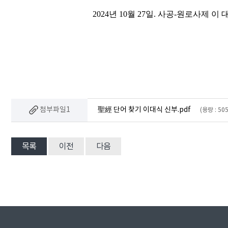
2024
년
10
월
27
일
.
사공
-
원로사제 이 대
첨부파일1
聖經 단어 찾기 이대식 신부.pdf
(용량 : 50
목록
이전
다음