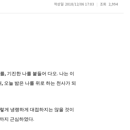
작성일
2018/12/06 17:03
조회
2,994
나를
,
기진한 나를 붙들어 다오
.
나는 이
대
,
오늘 밤은 나를 위로 하는 천사가 되
이렇게 냉랭하게 대접하지는 않을 것이
기까지 근심하였다
.