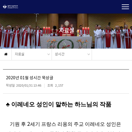
자료실
자료실
성시간
2020년 01월 성시간 묵상글
작성일
2020/01/31 13:46
조회
2,157
♣
이레네오 성인이 말하는 하느님의 작품
기원 후
2
세기 프랑스 리옹의 주교 이레네오 성인은