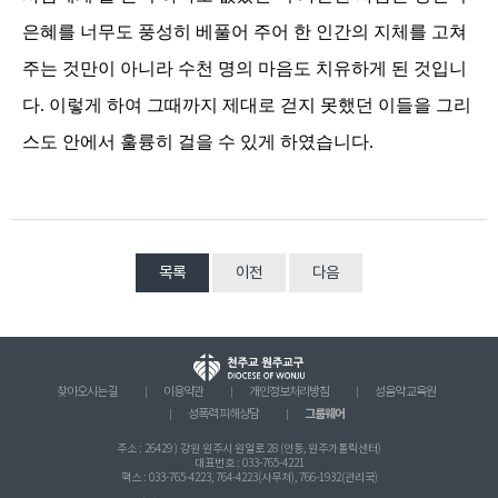
은혜를 너무도 풍성히 베풀어 주어 한 인간의 지체를 고쳐
주는 것만이 아니라 수천 명의 마음도 치유하게 된 것입니
다
.
이렇게 하여 그때까지 제대로 걷지 못했던 이들을 그리
스도 안에서 훌륭히
걸을 수 있게 하였습니다
.
목록
이전
다음
찾아오시는 길
이용약관
개인정보처리방침
성음악 교육원
그룹웨어
성폭력 피해상담
주소 : 26429 ) 강원 원주시 원일로 28 (인동, 원주가톨릭센터)
대표번호 : 033-765-4221
팩스 : 033-765-4223, 764-4223(사무처), 766-1932(관리국)