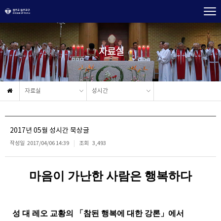
자료실
자료실
성시간
2017년 05월 성시간 묵상글
작성일
2017/04/06 14:39
조회
3,493
마음이 가난한 사람은 행복하다
성 대 레오 교황의
「
참된 행복에 대한 강론
」
에서