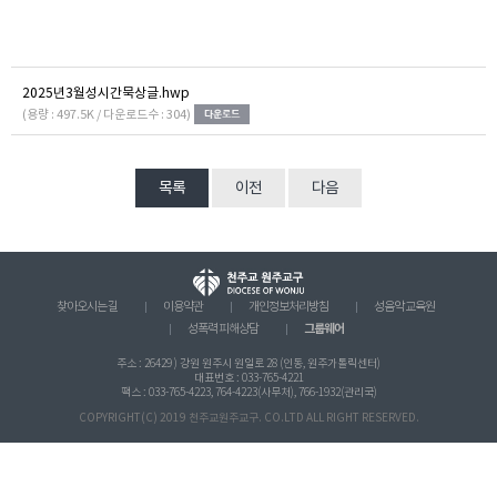
2025년3월성시간묵상글.hwp
(용량 : 497.5K / 다운로드수 : 304)
목록
이전
다음
찾아오시는 길
이용약관
개인정보처리방침
성음악 교육원
그룹웨어
성폭력 피해상담
주소 : 26429 ) 강원 원주시 원일로 28 (인동, 원주가톨릭센터)
대표번호 : 033-765-4221
팩스 : 033-765-4223, 764-4223(사무처), 766-1932(관리국)
COPYRIGHT(C) 2019 천주교원주교구. CO.LTD ALL RIGHT RESERVED.