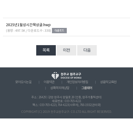
2025년1월성시간묵상글.hwp
(용량 : 497.5K / 다운로드수 : 338)
목록
이전
다음
찾아오시는 길
이용약관
개인정보처리방침
성음악 교육원
그룹웨어
성폭력 피해상담
주소 : 26429 ) 강원 원주시 원일로 28 (인동, 원주가톨릭센터)
대표번호 : 033-765-4221
팩스 : 033-765-4223, 764-4223(사무처), 766-1932(관리국)
COPYRIGHT(C) 2019 천주교원주교구. CO.LTD ALL RIGHT RESERVED.