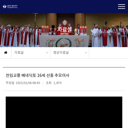
자료실
자료실
영상자료실
전임교황 베네딕토 16세 선종 추모미사
작성일
2023/01/06 08:45
조회
1,870