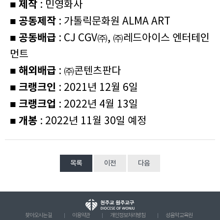
■ 제작
: 민영화사
■ 공동제작
: 가톨릭문화원 ALMA ART
■ 공동배급
: CJ CGV㈜, ㈜레드아이스 엔터테인
먼트
■ 해외배급
: ㈜콘텐츠판다
■ 크랭크인
: 2021년 12월 6일
■ 크랭크업
: 2022년 4월 13일
■ 개봉
: 2022년 11월 30일 예정
목록
이전
다음
찾아오시는 길
이용약관
개인정보처리방침
성음악 교육원