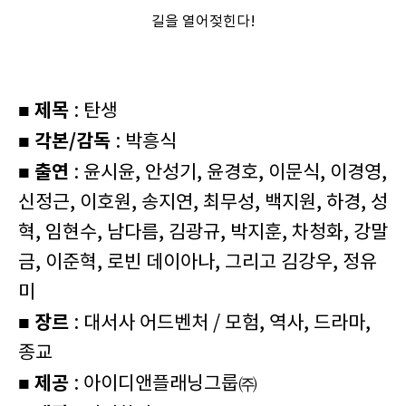
길을 열어젖힌다!
■ 제목
: 탄생
■ 각본/감독
: 박흥식
■ 출연
: 윤시윤, 안성기, 윤경호, 이문식, 이경영,
신정근, 이호원, 송지연, 최무성, 백지원, 하경, 성
혁, 임현수, 남다름, 김광규, 박지훈, 차청화, 강말
금, 이준혁, 로빈 데이아나, 그리고 김강우, 정유
미
■ 장르
: 대서사 어드벤처 / 모험, 역사, 드라마,
종교
■ 제공
: 아이디앤플래닝그룹㈜