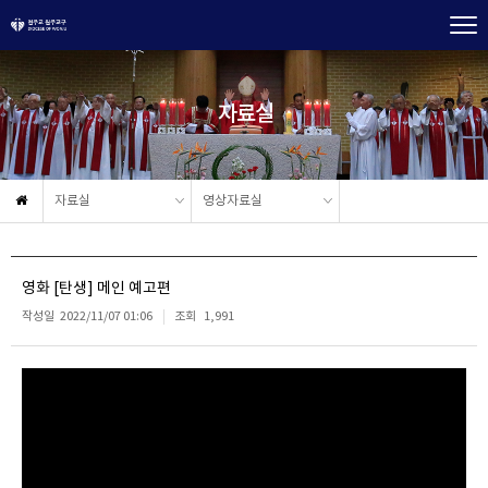
자료실
자료실
영상자료실
영화 [탄생] 메인 예고편
작성일
2022/11/07 01:06
조회
1,991