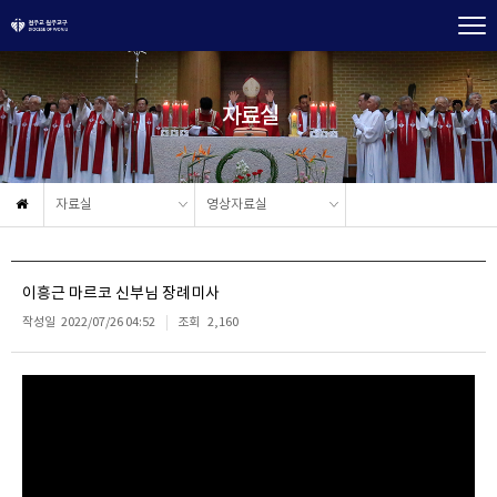
자료실
자료실
영상자료실
이흥근 마르코 신부님 장례미사
작성일
2022/07/26 04:52
조회
2,160