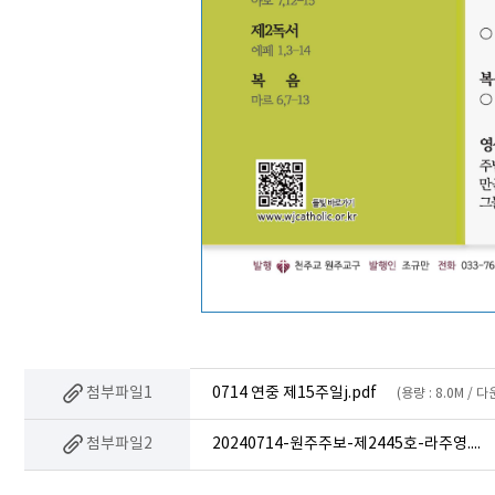
첨부파일1
0714 연중 제15주일j.pdf
(용량 : 8.0M / 
첨부파일2
20240714-원주주보-제2445호-라주영.mp3