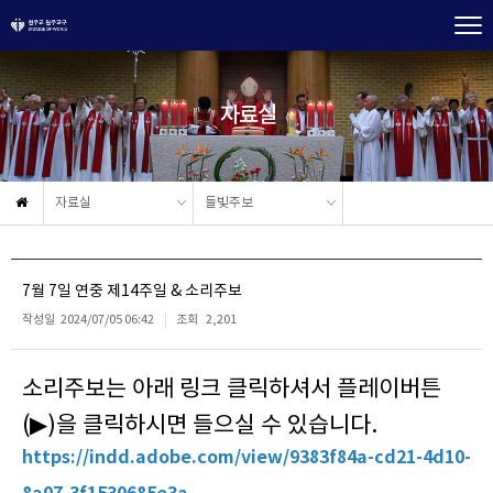
자료실
자료실
들빛주보
7월 7일 연중 제14주일 & 소리주보
작성일
2024/07/05 06:42
조회
2,201
소리주보는 아래 링크 클릭하셔서 플레이버튼
(▶)을 클릭하시면 들으실 수 있습니다.
https://indd.adobe.com/view/9383f84a-cd21-4d10-