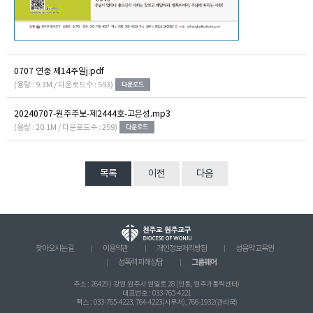
0707 연중 제14주일j.pdf
(용량 : 9.3M / 다운로드수 : 593)
20240707-원주주보-제2444호-고은성.mp3
(용량 : 20.1M / 다운로드수 : 259)
목록
이전
다음
찾아오시는 길
이용약관
개인정보처리방침
성음악 교육원
그룹웨어
성폭력 피해상담
주소 : 26429 ) 강원 원주시 원일로 28 (인동, 원주가톨릭센터)
대표번호 : 033-765-4221
팩스 : 033-765-4223, 764-4223(사무처), 766-1932(관리국)