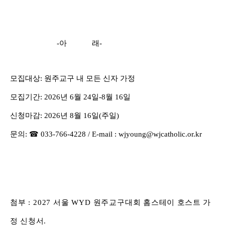
-
아 래
-
모집대상
:
원주교구 내 모든 신자 가정
모집기간
: 2026
년
6
월
24
일
-8
월
16
일
신청마감
: 2026
년
8
월
16
일
(
주일
)
문의
:
☎
033-766-4228 / E-mail : wjyoung@wjcatholic.or.kr
첨부
: 2027
서울
WYD
원주교구대회
홈스테이 호스트 가
정 신청서
.