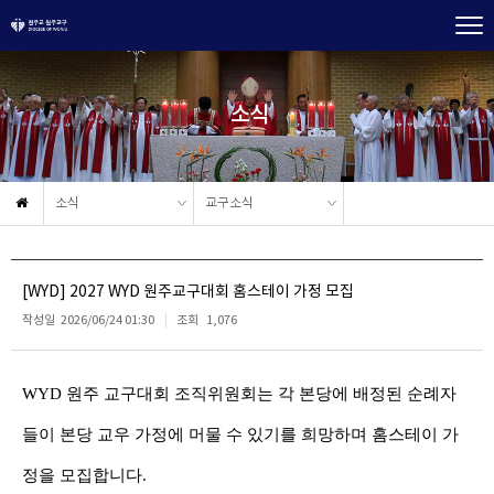
소식
소식
교구소식
[WYD] 2027 WYD 원주교구대회 홈스테이 가정 모집
작성일
2026/06/24 01:30
조회
1,076
WYD
원주 교구대회 조직위원회는 각 본당에 배정된
순례자
들이 본당 교우 가정에 머물 수 있기를 희망하며 홈스테이 가
정을 모집합니다
.