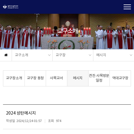
교구소개
교구소개
교구장
메시지
견진·사목방문
교구장소개
교구장 동정
사목교서
메시지
역대교구장
일정
2024 성탄메시지
작성일
2024/12/24 01:57
조회
974