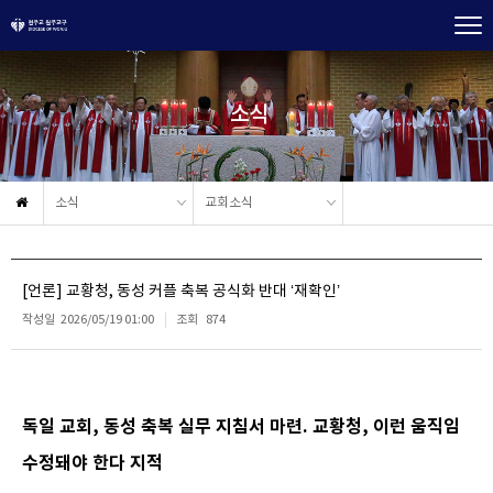
소식
소식
교회소식
[언론] 교황청, 동성 커플 축복 공식화 반대 ‘재확인’
작성일
2026/05/19 01:00
조회
874
독일 교회, 동성 축복 실무 지침서 마련. 교황청, 이런 움직임
수정돼야 한다 지적