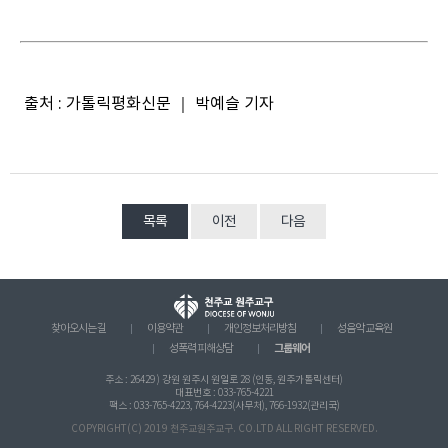
출처 : 가톨릭평화신문 ｜ 박예슬 기자
목록
이전
다음
찾아오시는 길
이용약관
개인정보처리방침
성음악 교육원
그룹웨어
성폭력 피해상담
주소 : 26429 ) 강원 원주시 원일로 28 (인동, 원주가톨릭센터)
대표번호 : 033-765-4221
팩스 : 033-765-4223, 764-4223(사무처), 766-1932(관리국)
COPYRIGHT(C) 2019 천주교원주교구. CO.LTD ALL RIGHT RESERVED.