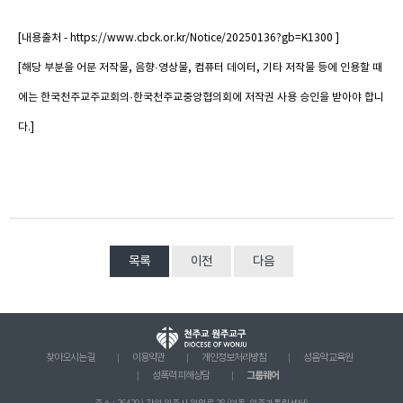
[내용출처 - https://www.cbck.or.kr/Notice/20250136?gb=K1300 ]
[해당 부분을 어문 저작물, 음향·영상물, 컴퓨터 데이터, 기타 저작물 등에 인용할 때
에는 한국천주교주교회의·한국천주교중앙협의회에 저작권 사용 승인을 받아야 합니
다.]
목록
이전
다음
찾아오시는 길
이용약관
개인정보처리방침
성음악 교육원
그룹웨어
성폭력 피해상담