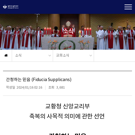
소식
소식
교회소식
간청하는 믿음 (Fiducia Supplicans)
작성일
2024/01/16 02:16
조회
3,681
교황청 신앙교리부
축복의 사목적 의미에 관한 선언