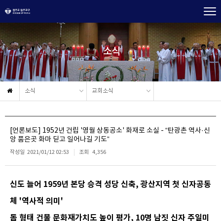
소식
소식
교회소식
[언론보도] 1952년 건립 '영월 상동공소' 화재로 소실 - “탄광촌 역사·신
앙 품은곳 화마 딛고 일어나길 기도”
작성일
2021/01/12 02:53
조회
4,356
신도 늘어 1959년 본당 승격 성당 신축, 광산지역 첫 신자공동
체 '역사적 의미'
돔 형태 건물 문화재가치도 높이 평가, 10명 남짓 신자 주일미