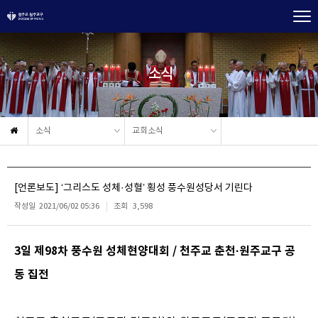
소식
소식
교회소식
[언론보도] ‘그리스도 성체·성혈’ 횡성 풍수원성당서 기린다
작성일
2021/06/02 05:36
조회
3,598
3일 제98차 풍수원 성체현양대회 / 천주교 춘천·원주교구 공
동 집전