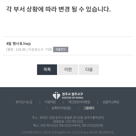
각 부서 상황에 따라 변경 될 수 있습니다.
4월 행사표.hwp
(용량 : 128.0K / 다운로드수 : 709)
목록
이전
다음
찾아오시는 길
이용약관
개인정보처리방침
성음악 교육원
그룹웨어
성폭력 피해상담
주소 : 26429 ) 강원 원주시 원일로 28 (인동, 원주가톨릭센터)
대표번호 : 033-765-4221
팩스 : 033-765-4223, 764-4223(사무처), 766-1932(관리국)
COPYRIGHT(C) 2019 천주교원주교구. CO.LTD ALL RIGHT RESERVED.