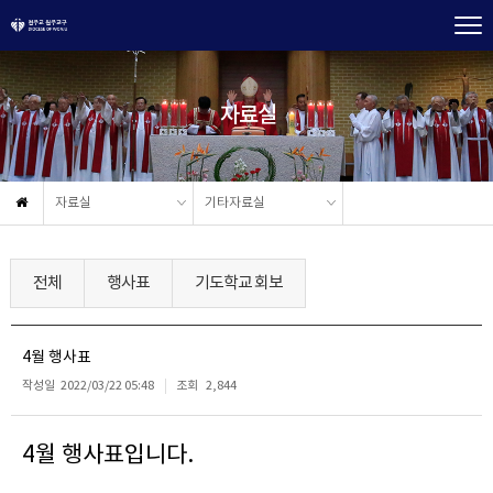
자료실
자료실
기타자료실
전체
행사표
기도학교 회보
4월 행사표
작성일
2022/03/22 05:48
조회
2,844
4월 행사표입니다.