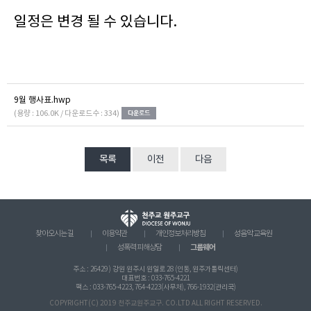
일정은 변경 될 수 있습니다.
9월 행사표.hwp
(용량 : 106.0K / 다운로드수 : 334)
목록
이전
다음
찾아오시는 길
이용약관
개인정보처리방침
성음악 교육원
그룹웨어
성폭력 피해상담
주소 : 26429 ) 강원 원주시 원일로 28 (인동, 원주가톨릭센터)
대표번호 : 033-765-4221
팩스 : 033-765-4223, 764-4223(사무처), 766-1932(관리국)
COPYRIGHT(C) 2019 천주교원주교구. CO.LTD ALL RIGHT RESERVED.